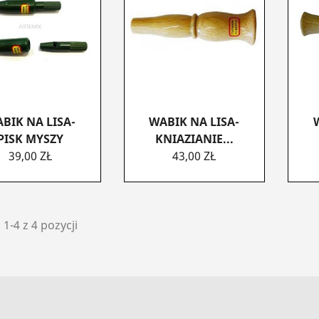
BIK NA LISA-
WABIK NA LISA-
PISK MYSZY
KNIAZIANIE...
CENA
CENA
39,00 ZŁ
43,00 ZŁ
1-4 z 4 pozycji