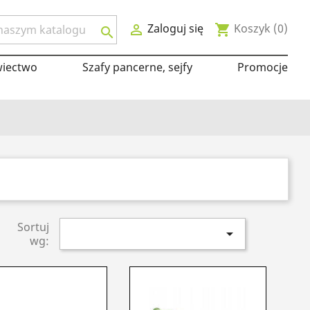
Zaloguj się
Koszyk
(0)

shopping_cart

wiectwo
Szafy pancerne, sejfy
Promocje
Sortuj

wg: