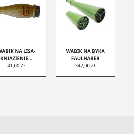
WABIK NA LISA-
WABIK NA BYKA
KNIAZIENIE...
FAULHABER
CENA
CENA
41,00 ZŁ
342,00 ZŁ