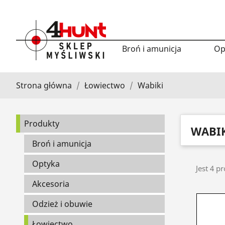
Broń i amunicja
Op
Strona główna
Łowiectwo
Wabiki
Produkty
WABI
Broń i amunicja
Optyka
Jest 4 p
Akcesoria
Odzież i obuwie
Łowiectwo