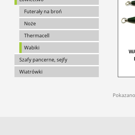
Futerały na broń
Noże
Thermacell
Wabiki
WA
Szafy pancerne, sejfy
Wiatrówki
Pokazano 