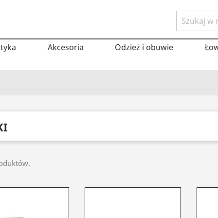
tyka
Akcesoria
Odzież i obuwie
Ło
KI
roduktów.