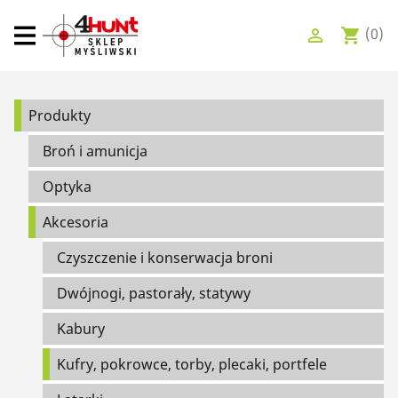
(0)

shopping_cart
Broń i amunicja
Produkty
Optyka
Broń i amunicja
Akcesoria
Optyka
Odzież i obuwie
Akcesoria
Łowiectwo
Czyszczenie i konserwacja broni
Szafy pancerne, sejfy
Dwójnogi, pastorały, statywy
Promocje
Kabury
Kufry, pokrowce, torby, plecaki, portfele