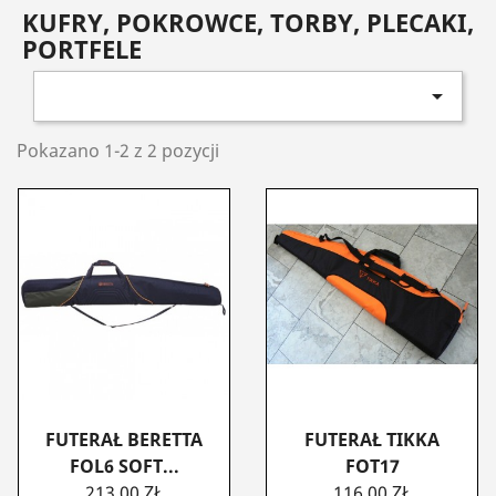
KUFRY, POKROWCE, TORBY, PLECAKI,
PORTFELE

Pokazano 1-2 z 2 pozycji
FUTERAŁ BERETTA
FUTERAŁ TIKKA
FOL6 SOFT...
FOT17
CENA
CENA
213,00 ZŁ
116,00 ZŁ