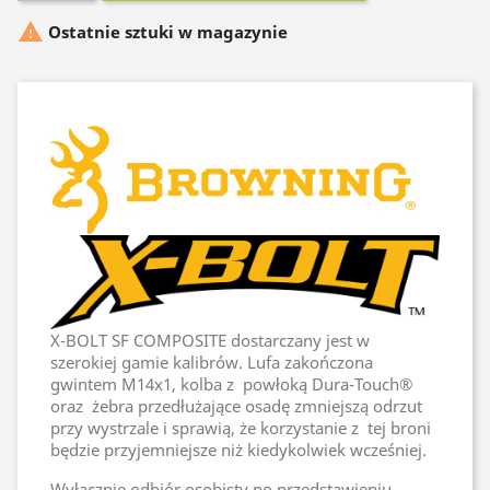

Ostatnie sztuki w magazynie
X-BOLT SF COMPOSITE dostarczany jest w
szerokiej gamie kalibrów. Lufa zakończona
gwintem M14x1, kolba z powłoką Dura-Touch®
oraz żebra przedłużające osadę zmniejszą odrzut
przy wystrzale i sprawią, że korzystanie z tej broni
będzie przyjemniejsze niż kiedykolwiek wcześniej.
Wyłącznie odbiór osobisty po przedstawieniu