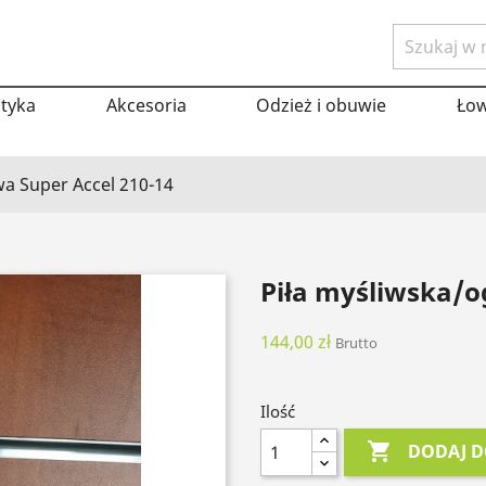
tyka
Akcesoria
Odzież i obuwie
Ło
a Super Accel 210-14
Piła myśliwska/o
144,00 zł
Brutto
Ilość

DODAJ D