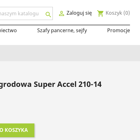
Zaloguj się
Koszyk
(0)

shopping_cart

wiectwo
Szafy pancerne, sejfy
Promocje
grodowa Super Accel 210-14
O KOSZYKA