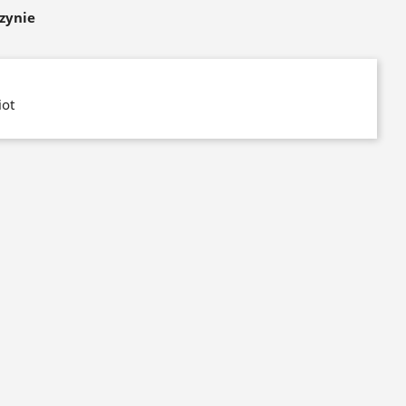
zynie
iot